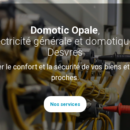
Domotic Opale
,
ectricité générale et domotiqu
Desvres
er le confort et la sécurité de vos biens e
proches.
Nos services