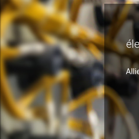
él
Alli