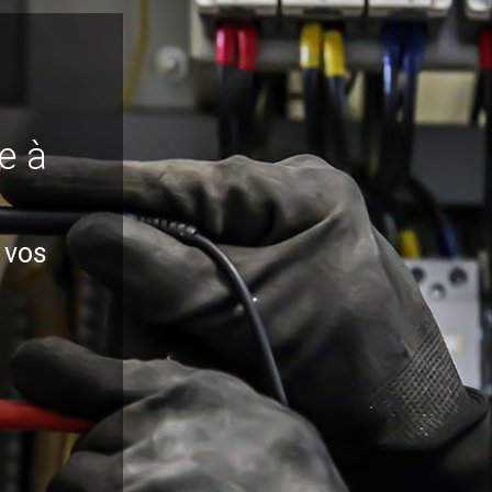
e à
t vos